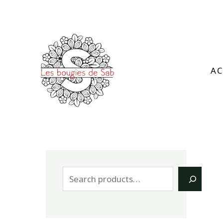
Lesbo
ugies
AC
desab